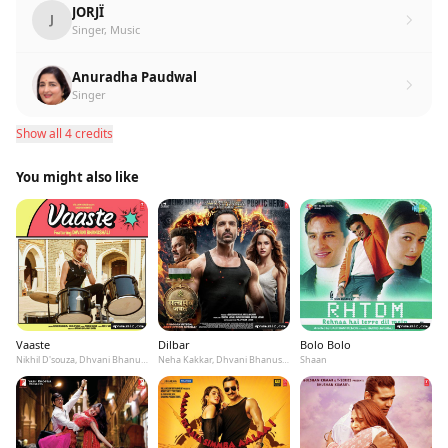
JORJÏ
J
Singer, Music
Anuradha Paudwal
Singer
Show all 4 credits
You might also like
Vaaste
Dilbar
Bolo Bolo
Nikhil D'souza, Dhvani Bhanushali, Tanishk Bagchi
Neha Kakkar, Dhvani Bhanushali, Ikka
Shaan