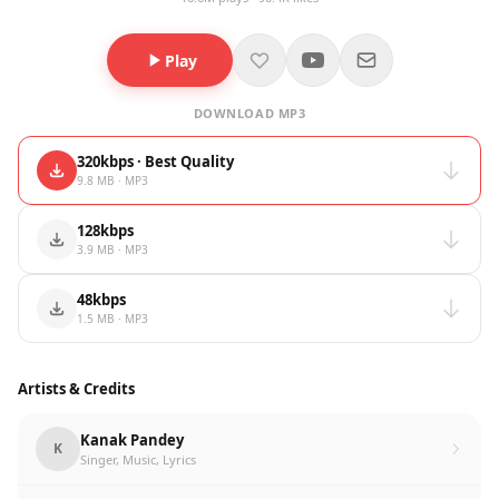
Play
DOWNLOAD MP3
320kbps · Best Quality
9.8 MB · MP3
128kbps
3.9 MB · MP3
48kbps
1.5 MB · MP3
Artists & Credits
Kanak Pandey
K
Singer, Music, Lyrics