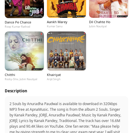
Aankh Marey
Dil Chahte Ho
Dance Pe Chance
Kumar Sanu
Jubin Nautiyal
Roop Kumar Rathod
Chitthi
Khairiyat
Rocky-Shiv, Jubin Nautiyal
Arijit Singh
Description
2 Souls by Anuradha Paudwal is available to download in 320kbps
MP3 free at ApnaMusic. The song is from the album 2 Souls. Singer
by Kanak Pandey, JORJÏ, Anuradha Paudwal; Music by Kanak Pandey,
JORJÏ; Lyrics by Kanak Pandey, Traditional. The track has over 16.6M
plays and 90.4K likes on YouTube. One fan wrote: "Maa please help
me by giving strength to me to clear upsc exam next year, I will visit