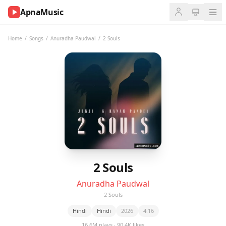
ApnaMusic
NOW
PLAYING
Home
/
Songs
/
Anuradha Paudwal
/
2 Souls
0:00
0:00
UP
NEXT
2 Souls
Anuradha Paudwal
2 Souls
Hindi
Hindi
2026
4:16
16.6M plays · 90.4K likes