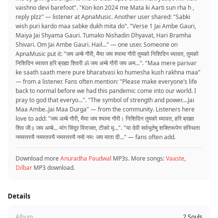
vaishno devi barefoot". "Kon kon 2024 me Mata ki Aarti sun rha h ,
reply plzz" — listener at ApnaMusic. Another user shared: "Sabki
wish puri kardo maa sabke dukh mita do". "Verse 1 Jai Ambe Gauri,
Maiya Jai Shyama Gauri. Tumako Nishadin Dhyavat, Hari Bramha
Shivari. Om Jai Ambe Gauri. Hail..." — one user. Someone on
ApnaMusic put it: "जय अम्बे गौरी, मैया जय श्यामा गौरी तुमको निशिदिन ध्यावत, तुमको
निशिदिन ध्यावत हरि ब्रह्मा शिवरी ॐ जय अम्बे गौरी जय अम...". "Maa mere parivar
ke saath saath mere pure bharatvasi ko humesha kush rakhna maa"
— from a listener. Fans often mention: "Please make everyone’s life
back to normal before we had this pandemic come into our world. I
pray to god that everyo...". "The symbol of strength and power....Jai
Maa Ambe..Jai Maa Durga" — from the community. Listeners here
love to add: "जय अम्बे गौरी, मैया जय श्यामा गौरी। निशिदिन तुमको ध्यावत, हरि ब्रह्मा
शिव जी॥ जय अम्बे... मांग सिंदूर विराजत, टीको मृ...". "या देवी सर्वभूतेषु शक्तिरूपेण संस्थिता
नमस्तस्यै नमस्तस्यै नमस्तस्यै नमो नमः जय माता दी..." — fans often add.
Download more
Anuradha Paudwal
MP3s. More songs:
Vaaste
,
Dilbar
MP3 download.
Details
Album
2 Souls