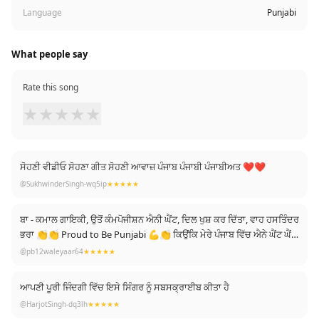
Language
Punjabi
What people say
Rate this song
★
★
★
★
★
ਸੋਹਣੀ ਵੀਡੀਓ ਸੋਹਣਾ ਗੀਤ ਸੋਹਣੀ ਆਵਾਜ਼ ਪੰਜਾਬ ਪੰਜਾਬੀ ਪੰਜਾਬੀਅਤ ❤❤
@SukhwinderSingh-wq5ip
★★★★★
ਬਾ - ਕਮਾਲ ਗਾਇਕੀ, ਉਤੋਂ ਕੰਮਪੋਜੀਸ਼ਨ ਐਨੀ ਘੈਂਟ, ਦਿਲ ਖੁਸ਼ ਕਰ ਦਿੱਤਾ, ਵਾਹ ਹਸਤਿੰਦਰ
ਭਰਾ 👏👏 Proud to Be Punjabi 💪👏 ਕਿਉਂਕਿ ਮੇਰੇ ਪੰਜਾਬ ਵਿੱਚ ਐਨੇ ਘੈਂਟ ਘੈਂਟ
ਗਾਣੇ ਬਣਦੇ.. 💯💪🙏
@pb12waleyaar64
★★★★★
ਆਪਣੀ ਪੂਰੀ ਜਿੰਦਗੀ ਵਿੱਚ ਇਸੇ ਸਿੰਗਰ ਨੂੰ ਸਬਸਕ੍ਰਾਈਬ ਕੀਤਾ ਹੈ
@HarjotSingh-dq3lh
★★★★★