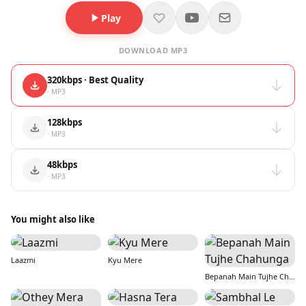
Play
DOWNLOAD MP3
320kbps · Best Quality
· MP3
128kbps
· MP3
48kbps
· MP3
You might also like
Laazmi
Kyu Mere
Bepanah Main Tujhe Chahunga