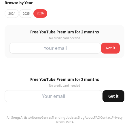
Browse by Year
2026
2024
2025
Free YouTube Premium for 2 months
No credit card needed
Get it
Free YouTube Premium for 2 months
No credit card needed
Get it
All Songs
Artists
Albums
Genres
Trending
Updates
Blog
About
FAQ
Contact
Privacy
Terms
DMCA