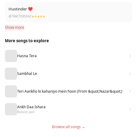
Hustinder ❤
@TRACTER5042
★★★★★
Show more
More songs to explore
Hasna Tera
Sambhal Le
Teri Aankho ki kahaniyo mein hoon (From &quot;Nazar&quot;)
Ankh Daa Ishara
Rutvish Jain
Browse all songs →