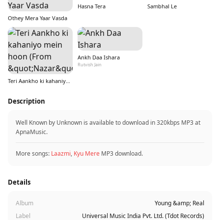
Hasna Tera
Sambhal Le
Othey Mera Yaar Vasda
Ankh Daa Ishara
Rutvish Jain
Teri Aankho ki kahaniyo mein hoon (From &quot;Nazar&quot;)
Description
Well Known by Unknown is available to download in 320kbps MP3 at
ApnaMusic.
More songs:
Laazmi
,
Kyu Mere
MP3 download.
Details
Album
Young &amp; Real
Label
Universal Music India Pvt. Ltd. (Tdot Records)