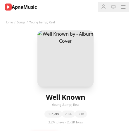
ApnaMusic
NOW
PLAYING
Home
/
Songs
/
Young &amp; Real
0:00
0:00
UP
NEXT
Well Known
Young &amp; Real
Punjabi
2026
3:18
3.2M plays · 25.2K likes