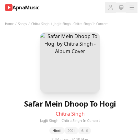
ApnaMusic
NOW
PLAYING
Home
/
Songs
/
Chitra Singh
/
Jagjit Singh - Chitra Singh In Concert
0:00
0:00
UP
NEXT
Safar Mein Dhoop To Hogi
Chitra Singh
Jagjit Singh - Chitra Singh In Concert
Hindi
2001
6:16
2.5M plays · 24.5K likes