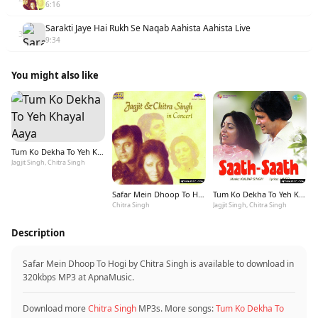
6:16
Sarakti Jaye Hai Rukh Se Naqab Aahista Aahista Live
3
9:34
You might also like
Tum Ko Dekha To Yeh Khayal Aaya
Jagjit Singh, Chitra Singh
Safar Mein Dhoop To Hogi
Tum Ko Dekha To Yeh Khayal Aaya
Chitra Singh
Jagjit Singh, Chitra Singh
Description
Safar Mein Dhoop To Hogi by Chitra Singh is available to download in
320kbps MP3 at ApnaMusic.
Download more
Chitra Singh
MP3s. More songs:
Tum Ko Dekha To