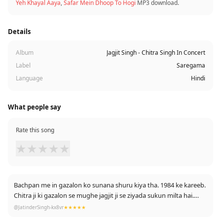
Yeh Khayal Aaya
,
Safar Mein Dhoop To Hogi
MP3 download.
Details
Album
Jagjit Singh - Chitra Singh In Concert
Label
Saregama
Language
Hindi
What people say
Rate this song
★
★
★
★
★
Bachpan me in gazalon ko sunana shuru kiya tha. 1984 ke kareeb.
Chitra ji ki gazalon se mughe jagjit ji se ziyada sukun milta hai.
Parmatma inhe atmik sukun de aur sabko tandrusti de
@JatinderSingh-kx8vr
★★★★★