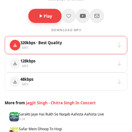
Play
DOWNLOAD MP3
320kbps · Best Quality
· MP3
128kbps
· MP3
48kbps
· MP3
More from
Jagjit Singh - Chitra Singh In Concert
Sarakti Jaye Hai Rukh Se Naqab Aahista Aahista Live
1
9:34
Safar Mein Dhoop To Hogi
2