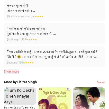
सफर में धूप तो होगी
जो चल सको तो चलो ।
@AnilkumarKorishetty
★★★★★
सभी है भीड में तुम भी
निकल सको तो चलो।
" यहां किसी को कोई रास्ता नहीं देता
मुझे गिरा के अगर तुम संभल सको तो चलो "
किसि के वासते राहें कहां बदलते है
This line ....................❤❤
@officergirl1229
★★★★★
तुम अपने आप को खुद ही बदल सको तो चलो ।
यहां किसिको कोई रासता नहीं देता
मैं एक एक्सीडेंट केस हूं। 3 नवंबर 2013 को मेरा एक्सीडेंट हुआ था । बड़े दुःख देखें हैं
मुझे गिराके अगर तुम सम्हाल सको तो चलो।
जिंदगी में,😢 मगर जब भी ये ग़ज़ल सुनता हूं तो जीने की उम्मीद जागती है । भगवान
आपको किसी भी दुःख से दूर रखे । ये हमारे दिल की दुआ है मैडम जी 🙏🙏😣😊
@fuduno1796
★★★★★
यहि है जिंदगी कुछ ख्वाब चंद उम्मीदें
Show more
इन्ही खिलौनों से तुम भी बेहल सको तो चलो।
More by Chitra Singh
See all
Tum Ko Dekha To Yeh Khayal Aaya