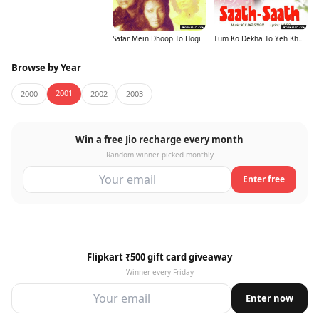
Safar Mein Dhoop To Hogi
Tum Ko Dekha To Yeh Khayal Aaya
Browse by Year
2001
2000
2002
2003
Win a free Jio recharge every month
Random winner picked monthly
Enter free
Flipkart ₹500 gift card giveaway
Winner every Friday
Enter now