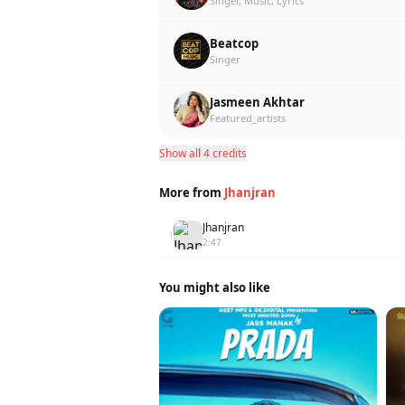
Singer, Music, Lyrics
Beatcop
Singer
Jasmeen Akhtar
Featured_artists
Show all 4 credits
More from
Jhanjran
Jhanjran
1
2:47
You might also like