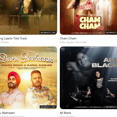
g Laachi Title Track
Cham Cham
at Noor
Kaka, Agaazz, Yahia Alaa
u Badnaam
All Black
m Singh, Kamal Kahlon
Baani Sandhu