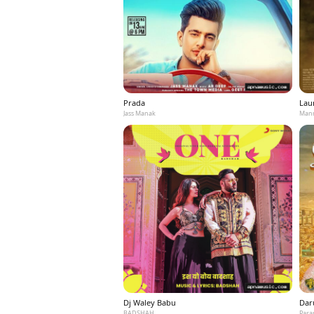
Prada
Laun
Jass Manak
Mann
Dj Waley Babu
Dar
BADSHAH
Para