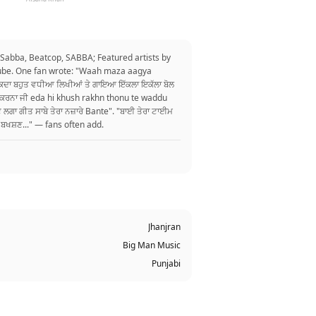
 Sabba, Beatcop, SABBA; Featured artists by
Tube. One fan wrote: "Waah maza aagya
 ਸਕਦਾ ਬਹੁਤ ਵਧੀਆ ਲਿਖੀਆਂ ਤੇ ਗਾਇਆ ਇੱਕਲਾ ਇਕੱਲਾ ਬੋਲ
ਹਰ ਕਰਨਾ ਜੀ eda hi khush rakhn thonu te waddu
 ਲਗਾ ਗੀਤ ਸਾਬੇ ਤੇਰਾ ਨਜ਼ਾਰੇ Bante". "ਬਾਈ ਤੇਰਾ ਟਾਈਮ
 ਬਖਸ਼ਣ..." — fans often add.
Jhanjran
Big Man Music
Punjabi