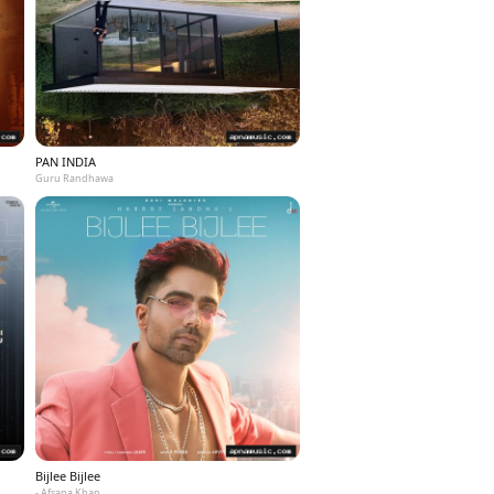
PAN INDIA
Guru Randhawa
Bijlee Bijlee
- Afsana Khan