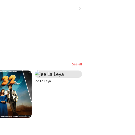
See all
Jee La Leya