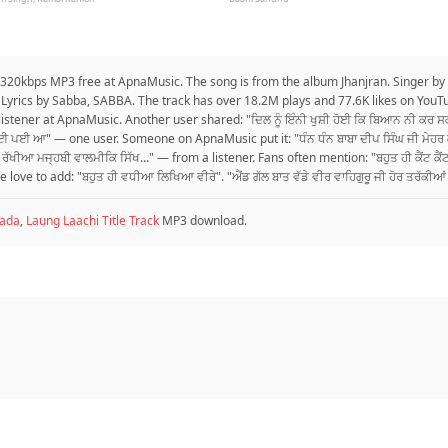
n 320kbps MP3 free at ApnaMusic. The song is from the album Jhanjran. Singer by
Lyrics by Sabba, SABBA. The track has over 18.2M plays and 77.6K likes on You
" — listener at ApnaMusic. Another user shared: "ਦਿਲ ਨੂੰ ਇੰਨੀ ਖੁਸ਼ੀ ਹੋਈ ਕਿ ਬਿਆਨ ਨੀ ਕਰ
ਬਾ ਹੋਈ ਪਈ ਆ" — one user. Someone on ApnaMusic put it: "ਧੰਨ ਧੰਨ ਬਾਬਾ ਦੀਪ ਸਿੰਘ ਜੀ ਮੇ
 ਰੱਖੀਆ ਮਜ੍ਹਬੀ ਵਾਲਮੀਕਿ ਸਿੱਖ..." — from a listener. Fans often mention: "ਬਹੁਤ ਹੀ ਕੈਂਟ ਕੈਂਟ
ve to add: "ਬਹੁਤ ਹੀ ਵਧੀਆ ਲਿਖਿਆ ਵੀਰੇ". "ਐਂਡ ਗੱਲ ਬਾਤ ਵੱਡੇ ਵੀਰ ਵਾਹਿਗੁਰੂ ਜੀ ਹੋਰ ਤਰੱਕੀਆਂ
rada
,
Laung Laachi Title Track
MP3 download.