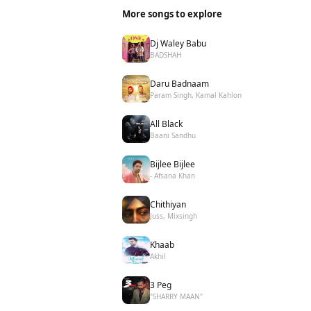
More songs to explore
Dj Waley Babu
BADSHAH
Daru Badnaam
Param Singh, Kamal Kahlon
All Black
Baani Sandhu
Bijlee Bijlee
- Afsana Khan
Chithiyan
Juss, Mixsingh
Khaab
Akhil
3 Peg
"SHARRY MAAN"