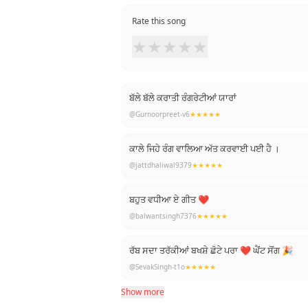
Rate this song
★
★
★
★
★
ਬੱਲੇ ਬੱਲੇ ਕਰਾਤੀ ਰੰਗਰੇਟੀਆਂ ਯਾਰਾਂ
@Gurnoorpreet-v6
★★★★★
ਕਾਲੇ ਜਿਹੇ ਰੰਗ ਵਾਲਿਆ ਅੱਤ ਕਰਵਾਈ ਪਈ ਹੈ ।
@jattdhaliwal9379
★★★★★
ਬਹੁਤ ਵਧੀਆ ਏ ਗੀਤ ❤
@balwantsingh7376
★★★★★
ਰੱਬ ਸਦਾ ਤਰੱਕੀਆਂ ਬਖਸ਼ੇ ਛੋਟੇ ਪਰਾ ❤ ਘੈਂਟ ਸੋਂਗ 🎉
@SevakSingh-t1o
★★★★★
Show more