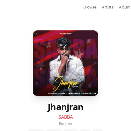
Browse
Artists
Album
Jhanjran
SABBA
Jhanjran