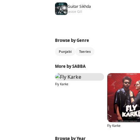
Guitar Sikhda
Jassie Gill
Browse by Genre
Punjabi
Tseries
More by SABBA
Fly Karke
Fly Karke
Browse by Year