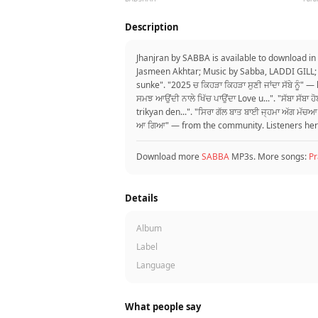
Description
Jhanjran by SABBA is available to download i
Jasmeen Akhtar; Music by Sabba, LADDI GILL; 
sunke". "2025 ਚ ਕਿਹੜਾ ਕਿਹੜਾ ਸੁਣੀ ਜਾਂਦਾ ਸੱਬੇ ਨੂੰ
ਸਮਝ ਆਉਂਦੀ ਨਾਲੇ ਖਿੱਚ ਪਾਉਂਦਾ Love u...". "ਸੱਬਾ ਸੱ
trikyan den...". "ਸਿਰਾ ਗੱਲ ਬਾਤ ਬਾਈ ਜ੍ਹਮਾ ਅੱਗ ਮੱਚਆ
ਆ ਗਿਆ" — from the community. Listeners here lo
Download more
SABBA
MP3s. More songs:
P
Details
Album
Label
Language
What people say