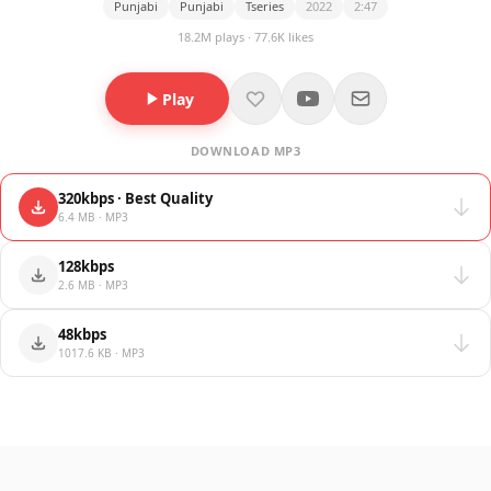
Punjabi
Punjabi
Tseries
2022
2:47
18.2M plays · 77.6K likes
Play
DOWNLOAD MP3
320kbps · Best Quality
6.4 MB · MP3
128kbps
2.6 MB · MP3
48kbps
1017.6 KB · MP3