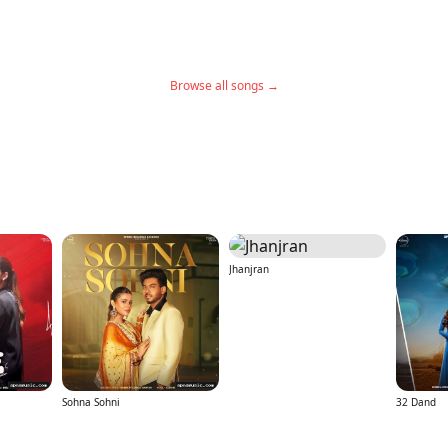
Browse all songs →
Jhanjran
Sohna Sohni
32 Dand