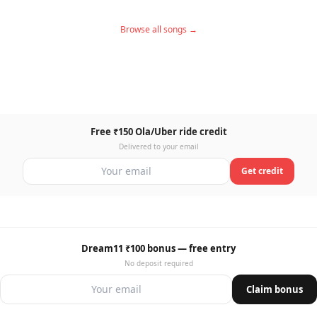
Browse all songs →
Free ₹150 Ola/Uber ride credit
Delivered to your email
Get credit
Dream11 ₹100 bonus — free entry
No deposit required
Claim bonus