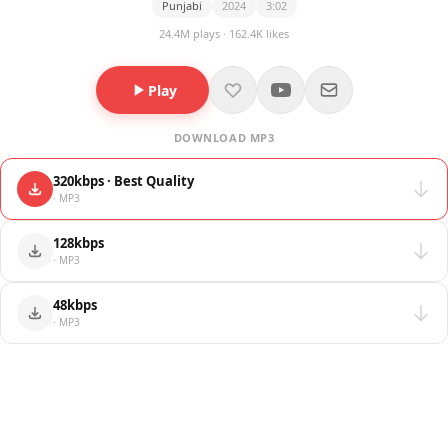
Punjabi
2024
3:02
24.4M plays · 162.4K likes
Play
DOWNLOAD MP3
320kbps · Best Quality
· MP3
128kbps
· MP3
48kbps
· MP3