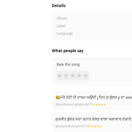
Details
Album
Label
Language
What people say
Rate this song
★
★
★
★
★
😂ਮੇਰੇ ਰੋਟੀ ਨੀ ਹਾਜ਼ਮ ਅਉਂਦੀ j ਦਿਨ ਚ ਭੁੱਲਰ y ਦਾ s
@gurdhiansinghkaler6677
★★★★★
ਸੁਰਜੀਤ ਭੁੱਲਰ ਸਦਾ ਬਹਾਰ ਚੱਲਣ ਵਾਲਾ ਕਲਾਕਾਰ ਦੋਗ
@harpinderbhullar5719
★★★★★