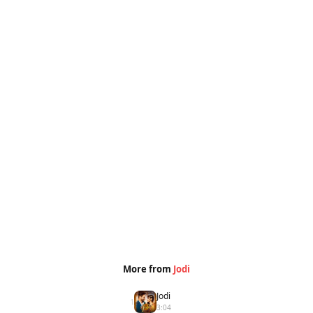
More from
Jodi
Jodi
1
3:04