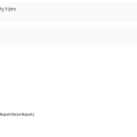
ੂ ਤੇ ਭੁੱਲਰ
 &quot;Nazar&quot;)