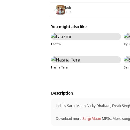
Jodi
2
3:02
You might also like
Laazmi
Kyu
Hasna Tera
Sam
Description
Jodi by Sargi Maan, Vicky Dhaliwal, Freak Sin
Download more
Sargi Maan
MP3s. More song