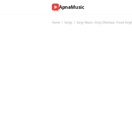
ApnaMusic
NOW
PLAYING
Home
/
Songs
/
Sargi Maan
,
Vicky Dhaliwal
,
Freak Sing
0:00
0:00
UP
NEXT