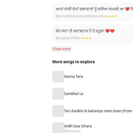
ਆਪਾਂ ਵਾਈ ਦੋਨਾਂ ਕਲਾਕਾਰਾਂ ਨੂੰ ਵਧੀਆ ਸਮਜਦੇ ਆ ❤ ਸਿੱਧ
@JashanbhullarJashanbhullar-y1h
★★★★★
ਜੱਟ ਸਦਾ ਹੀ ਸਦਾਬਹਾਰ ਹੈ ਤੇ ਰਹੂਗਾ ❤️❤️
@SinghGill7878
★★★★★
Show more
More songs to explore
Hasna Tera
Sambhal Le
Teri Aankho ki kahaniyo mein hoon (From
Ankh Daa Ishara
Rutvish Jain