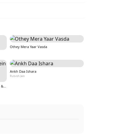
Othey Mera Yaar Vasda
Ankh Daa Ishara
Rutvish Jain
Teri Aankho ki kahaniyo mein hoon (From &quot;Nazar&quot;)