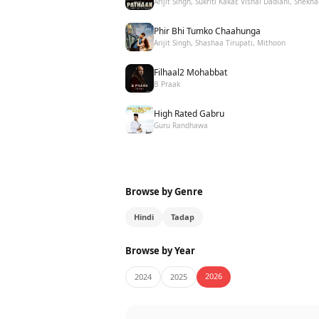
Arijit Singh, Sukriti Kakar, Vishal Dadlani, Shekha
Phir Bhi Tumko Chaahunga
Arijit Singh, Shashaa Tirupati, Mithoon
Filhaal2 Mohabbat
B Praak
High Rated Gabru
Guru Randhawa
Browse by Genre
Hindi
Tadap
Browse by Year
2026
2024
2025