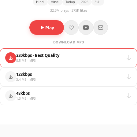
Hindi
Hindi
Tadap
2026
3:41
32.3M plays · 275K likes
Play
DOWNLOAD MP3
320kbps · Best Quality
8.5 MB · MP3
128kbps
3.4 MB · MP3
48kbps
1.3 MB · MP3