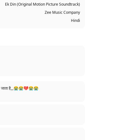
Ek Din (Original Motion Picture Soundtrack)
Zee Music Company
Hindi
 मिल जाता है तो कोई बिछड़ जाता है😭😭😭 जिसे मांगते है हम अपनी दुआओं मैं अक्सर वो किसी और को बिना मांगे ही मिल जाता है,,,😭😭💔😭😭