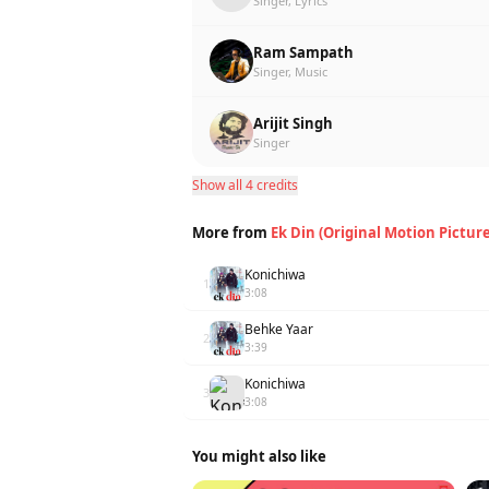
Singer, Lyrics
Ram Sampath
Singer, Music
Arijit Singh
Singer
Show all 4 credits
More from
Ek Din (Original Motion Pictur
Konichiwa
1
3:08
Behke Yaar
2
3:39
Konichiwa
3
3:08
You might also like