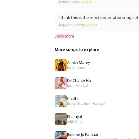
@VIJAYG2628
★★★★★
I think this is the most underrated songs of
@AjaySahu-cv5zq
★★★★★
Show more
More songs to explore
Aankh Marey
Kumar Sanu
Dil Chahte Ho
Jubin Nautiyal
Chitthi
Rocky-Shiv, Jubin Nautiyal
Khairiyat
Arijit Singh
Jhoome Jo Pathaan