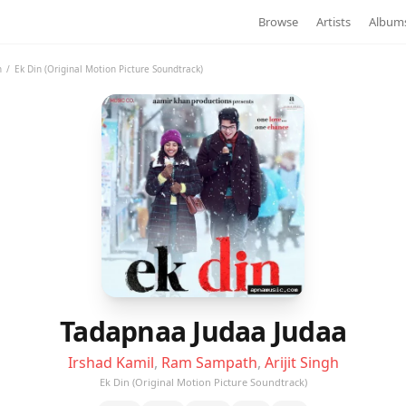
Browse
Artists
Album
h
/
Ek Din (Original Motion Picture Soundtrack)
Tadapnaa Judaa Judaa
Irshad Kamil
,
Ram Sampath
,
Arijit Singh
Ek Din (Original Motion Picture Soundtrack)