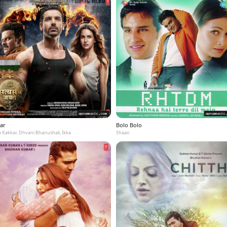
ar
Bolo Bolo
 Kakkar, Dhvani Bhanushali, Ikka
Shaan