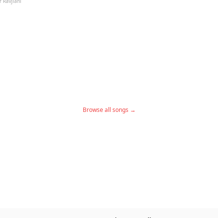
r Ravjiani
Browse all songs →