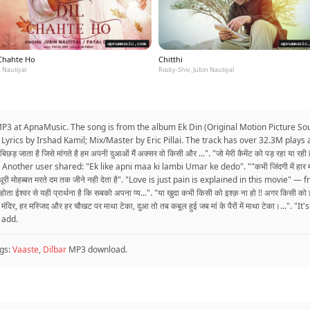
 Chahte Ho
Chitthi
 Nautiyal
Rocky-Shiv, Jubin Nautiyal
 at ApnaMusic. The song is from the album Ek Din (Original Motion Picture Sou
Lyrics by Irshad Kamil; Mix/Master by Eric Pillai. The track has over 32.3M plays
़ जाता है जिसे मांगते है हम अपनी दुआओं मैं अक्सर वो किसी और ...". "जो मेरी कैमेंट को पड़ रहा या रही है
 Another user shared: "Ek like apni maa ki lambi Umar ke dedo". ""कभी जिंदगी में हार मत मानना
ोहब्बत मरते दम तक जीने नही देता है". "Love is just pain is explained in this movie" — f
ं होता ईश्वर से यही प्रार्थना है कि सबको अपना प्य...". "या खुदा कभी किसी को इश्क़ ना हो !! अगर किसी को
, हर मस्जिद और हर चौखट पर माथा टेका, दुआ तो तब कबूल हुई जब मां के पैरों में माथा टेका।...". 
n add.
gs:
Vaaste
,
Dilbar
MP3 download.