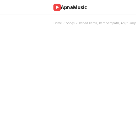
ApnaMusic
NOW
PLAYING
Home
/
Songs
/
Irshad Kamil
,
Ram Sampath
,
Arijit Sing
0:00
0:00
UP
NEXT