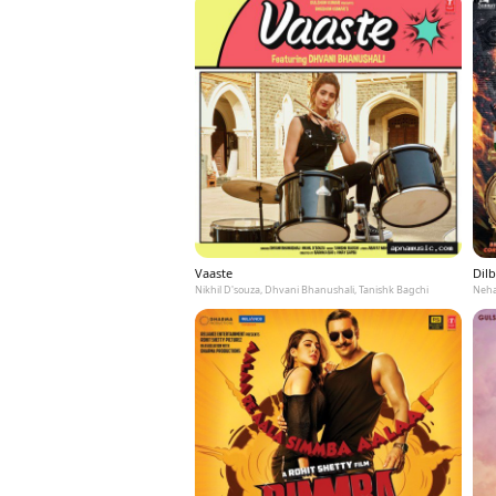
Vaaste
Dilb
Nikhil D'souza, Dhvani Bhanushali, Tanishk Bagchi
Neha