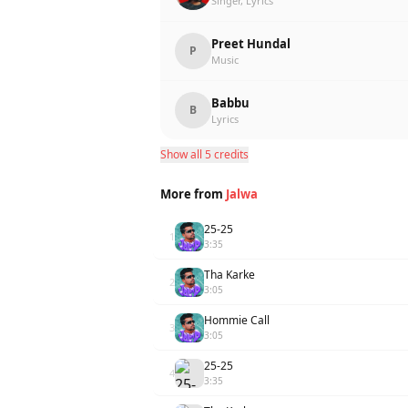
Singer, Lyrics
Preet Hundal
P
Music
Babbu
B
Lyrics
Show all 5 credits
More from
Jalwa
25-25
1
3:35
Tha Karke
2
3:05
Hommie Call
3
3:05
25-25
4
3:35