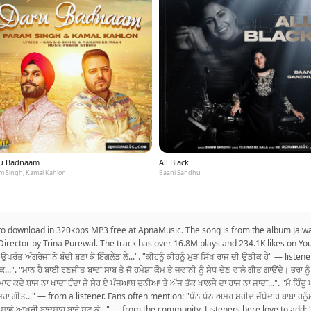
u Badnaam
All Black
m Singh, Kamal Kahlon
Baani Sandhu
e to download in 320kbps MP3 free at ApnaMusic. The song is from the album Jalwa
Director by Trina Purewal. The track has over 16.8M plays and 234.1K likes on YouT
ਸਣ ਉਪਰੰਤ ਅੰਗਰੇਜਾਂ ਨੇ ਬੰਦੀ ਬਣਾ ਕੇ ਇੰਗਲੈਂਡ ਲੈ...". "ਕੀਹਨੂੰ ਕੀਹਨੂੰ ਮੁੜ ਸਿੱਖ ਰਾਜ ਦੀ ਉਡੀਕ ਹੈ" — 
"ਮਾਨ ਹੈ ਬਾਈ ਰਣਜੀਤ ਬਾਵਾ ਸਾਬ ਤੇ ਜੋ ਹਮੇਸ਼ਾ ਕੌਮ ਤੇ ਜਵਾਨੀ ਨੂੰ ਸੇਧ ਦੇਣ ਵਾਲੇ ਗੀਤ ਗਾਉਂਦੇ। ਭਰਾ 
 ਕਦੇ ਬਾਜ ਨਾ ਖਾਦਾ ਹੁੰਦਾ ਜੇ ਸੇਰ ਏ ਪੰਜਆਬ ਦੁਨੀਆ ਤੇ ਅੱਜ ਤੱਕ ਖਾਲਸੇ ਦਾ ਰਾਜ ਨਾ ਜਾਦਾ...". "ਮੈ ਹਿੰਦੂ 
 ਜਿਹਾ ਗੀਤ..." — from a listener. Fans often mention: "ਧੰਨ ਧੰਨ ਅਮਰ ਸ਼ਹੀਦ ਜੱਥੇਦਾਰ ਬਾਬਾ ਹਨੂੰਮ
 ਹੈ ਸਾਡੇ ਆਖਰੀ ਬਾਦਸ਼ਾਹ ਬਾਰੇ ਸੁਣ ਕੇ..." — from the community. Listeners here love to add