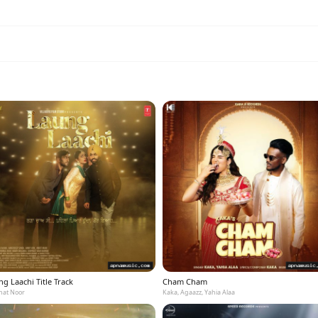
g Laachi Title Track
Cham Cham
at Noor
Kaka, Agaazz, Yahia Alaa