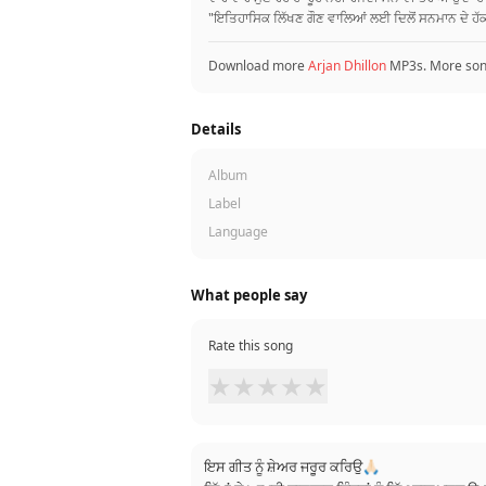
"ਇਤਿਹਾਸਿਕ ਲਿੱਖਣ ਗੌਣ ਵਾਲਿਆਂ ਲਈ ਦਿਲੋਂ ਸਨਮਾਨ ਦੇ ਹੱਕ
Download more
Arjan Dhillon
MP3s. More so
Details
Album
Label
Language
What people say
Rate this song
★
★
★
★
★
ਇਸ ਗੀਤ ਨੂੰ ਸ਼ੇਅਰ ਜਰੂਰ ਕਰਿਉ🙏🏻