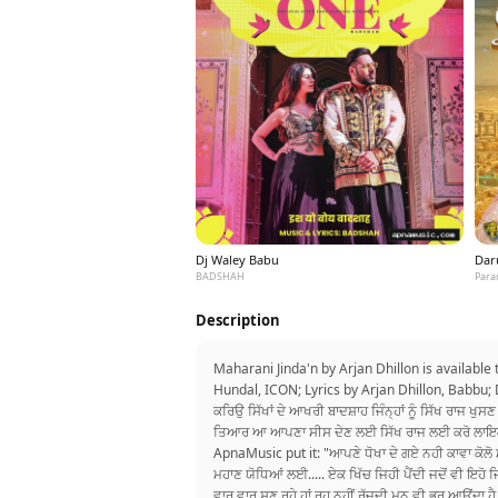
Dj Waley Babu
Dar
BADSHAH
Para
Description
Maharani Jinda'n by Arjan Dhillon is availabl
Hundal, ICON; Lyrics by Arjan Dhillon, Babbu; 
ਕਰਿਉ ਸਿੱਖਾਂ ਦੇ ਆਖਰੀ ਬਾਦਸ਼ਾਹ ਜਿੰਨ੍ਹਾਂ ਨੂੰ ਸਿੱਖ ਰਾਜ ਖੁ
ਤਿਆਰ ਆ ਆਪਣਾ ਸੀਸ ਦੇਣ ਲਈ ਸਿੱਖ ਰਾਜ ਲਈ ਕਰੋ ਲਾਇਕ...". 
ApnaMusic put it: "ਆਪਣੇ ਧੋਖਾ ਦੇ ਗਏ ਨਹੀ ਕਾਵਾ ਕੋਲੋ ਮਾਰ
ਮਹਾਣ ਯੋਧਿਆਂ ਲਈ..... ਏਕ ਖਿੱਚ ਜਿਹੀ ਪੈਂਦੀ ਜਦੋਂ ਵੀ ਇਹੋ
ਵਾਰ ਵਾਰ ਸੁਣ ਰਹੇ ਹਾਂ ਰੂਹ ਨਹੀਂ ਰੱਜਦੀ ਮਨ ਵੀ ਭਰ ਆਉਂਦਾ