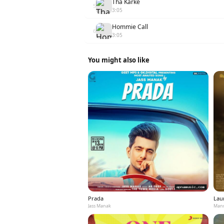
Tha Karke
5
3:05
Hommie Call
6
3:05
You might also like
Prada
Laun
Jass Manak
Mann