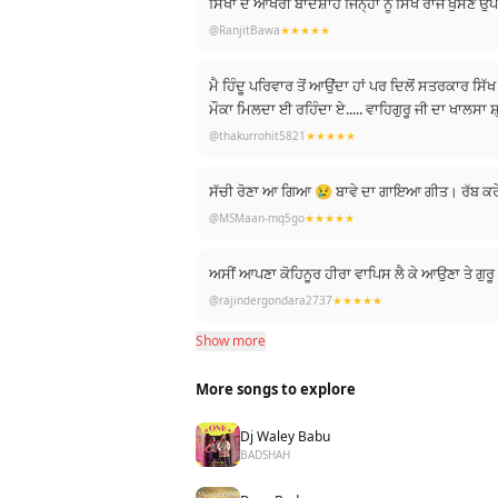
ਸਿੱਖਾਂ ਦੇ ਆਖਰੀ ਬਾਦਸ਼ਾਹ ਜਿੰਨ੍ਹਾਂ ਨੂੰ ਸਿੱਖ ਰਾਜ ਖੁਸਣ ਉਪਰੰਤ ਅੰਗਰੇਜਾਂ ਨੇ ਬੰਦੀ ਬਣਾ ਕੇ ਇੰਗਲੈਂਡ ਲੈ ਆਂਦਾ । ਮਹਾਰਾਜਾ ਨੇ ਸਿੱਖ ਰਾਜ ਨੂੰ ਮੁੜ ਸਥਾਪਤ ਕਰਨ ਲਈ ਆਖਰੀ ਦਮ ਤੱਕ ਜੱਦੋਜਹਿਦ ਕੀਤੀ ।ਅੱਜ ਵੀ ਇਸ ਸੁਪਨੇ
ਨੂੰ ਸਾਕਾਰ ਕਰਨ ਲਈ "ਸਿੱਖ" ਨੀਤਾਂ ਪਤ੍ਰੀ " ਰਾਜ ਕਰੇਗਾ
@RanjitBawa
★★★★★
ਭਾਈਚਾਰਾ ਬਣੇ । 🙏🏻🙏🏻 ਆਪਣੀ ਬੋਲੀ , ਸਭਿਆਚਾਰ ਵਿਰ
ਮੈ ਹਿੰਦੂ ਪਰਿਵਾਰ ਤੋਂ ਆਉਂਦਾ ਹਾਂ ਪਰ ਦਿਲੋਂ ਸਤਰਕਾਰ ਸਿੱਖ ਪੰਥ ਦੇ ਮਹਾਣ ਯੋਧਿਆਂ ਲਈ..... ਏਕ ਖਿੱਚ ਜਿਹੀ ਪੈਂਦੀ ਜਦੋਂ ਵੀ ਇਹੋ ਜਿਹਾ ਗੀਤ ਯਾਂ ਸ਼ਬਦ ਸੁਣਦਾ ਹਾਂ..... ਮੈਨੂੰ ਮਾਣ
ਮੌਕਾ ਮਿਲਦਾ ਈ ਰਹਿੰਦਾ ਏ..... ਵਾਹਿਗੁਰੂ ਜੀ ਦਾ ਖਾਲਸਾ 
@thakurrohit5821
★★★★★
@MSMaan-mq5go
★★★★★
ਅਸੀਂ ਆਪਣਾ ਕੋਹਿਨੂਰ ਹੀਰਾ ਵਾਪਿਸ ਲੈ ਕੇ ਆਉਣਾ ਤੇ ਗੁਰ
@rajindergondara2737
★★★★★
Show more
More songs to explore
Dj Waley Babu
BADSHAH