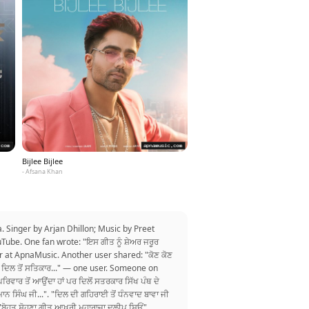
Bijlee Bijlee
- Afsana Khan
. Singer by Arjan Dhillon; Music by Preet
ube. One fan wrote: "ਇਸ ਗੀਤ ਨੂੰ ਸ਼ੇਅਰ ਜਰੂਰ
listener at ApnaMusic. Another user shared: "ਕੋਣ ਕੋਣ
ਨੂੰ ਦਿਲ ਤੋਂ ਸਤਿਕਾਰ..." — one user. Someone on
ਪਰਿਵਾਰ ਤੋਂ ਆਉਂਦਾ ਹਾਂ ਪਰ ਦਿਲੋਂ ਸਤਰਕਾਰ ਸਿੱਖ ਪੰਥ ਦੇ
ਾਨ ਸਿੰਘ ਜੀ...". "ਦਿਲ ਦੀ ਗਹਿਰਾਈ ਤੋਂ ਧੰਨਵਾਦ ਬਾਵਾ ਜੀ
: "ਬੋਹਤ ਸੋਹਣਾ ਗੀਤ ਆਖਰੀ ਮਹਾਰਾਜਾ ਦਲੀਪ ਸਿਓਂ".