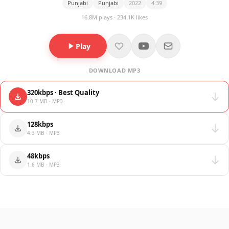
Punjabi
Punjabi
2022
4:39
16.8M plays · 234.1K likes
Play
DOWNLOAD MP3
320kbps · Best Quality
10.7 MB · MP3
128kbps
4.3 MB · MP3
48kbps
1.6 MB · MP3