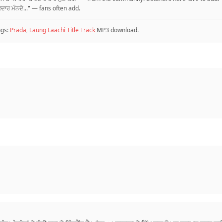
ਦਾਰ ਮੰਨਦੇ..." — fans often add.
ngs:
Prada
,
Laung Laachi Title Track
MP3 download.