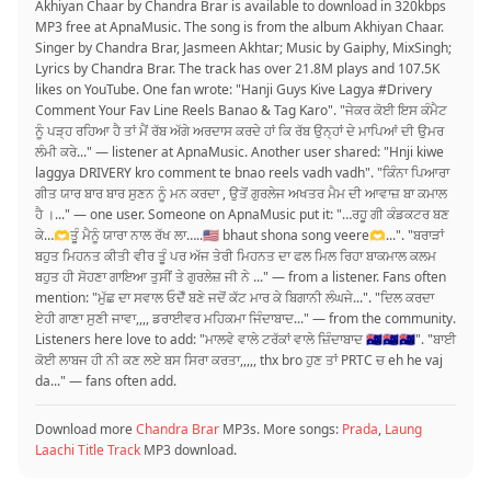
Akhiyan Chaar by Chandra Brar is available to download in 320kbps
MP3 free at ApnaMusic. The song is from the album Akhiyan Chaar.
Singer by Chandra Brar, Jasmeen Akhtar; Music by Gaiphy, MixSingh;
Lyrics by Chandra Brar. The track has over 21.8M plays and 107.5K
likes on YouTube. One fan wrote: "Hanji Guys Kive Lagya #Drivery
Comment Your Fav Line Reels Banao & Tag Karo". "ਜੇਕਰ ਕੋਈ ਇਸ ਕੰਮੈਟ
ਨੂੰ ਪੜ੍ਹ ਰਹਿਆ ਹੈ ਤਾਂ ਮੈਂ ਰੱਬ ਅੱਗੇ ਅਰਦਾਸ ਕਰਦੇ ਹਾਂ ਕਿ ਰੱਬ ਉਨ੍ਹਾਂ ਦੇ ਮਾਪਿਆਂ ਦੀ ਉਮਰ
ਲੰਮੀ ਕਰੇ..." — listener at ApnaMusic. Another user shared: "Hnji kiwe
laggya DRIVERY kro comment te bnao reels vadh vadh". "ਕਿੰਨਾ ਪਿਆਰਾ
ਗੀਤ ਯਾਰ ਬਾਰ ਬਾਰ ਸੁਣਨ ਨੂੰ ਮਨ ਕਰਦਾ , ਉਤੋਂ ਗੁਰਲੇਜ ਅਖਤਰ ਮੈਮ ਦੀ ਆਵਾਜ਼ ਬਾ ਕਮਾਲ
ਹੈ ।..." — one user. Someone on ApnaMusic put it: "…ਰਹੂ ਗੀ ਕੰਡਕਟਰ ਬਣ
ਕੇ…🫶ਤੂੰ ਮੈਨੂੰ ਯਾਰਾ ਨਾਲ ਰੱਖ ਲਾ…..🇺🇸 bhaut shona song veere🫶...". "ਬਰਾੜਾਂ
ਬਹੁਤ ਮਿਹਨਤ ਕੀਤੀ ਵੀਰ ਤੂੰ ਪਰ ਅੱਜ ਤੇਰੀ ਮਿਹਨਤ ਦਾ ਫਲ ਮਿਲ ਰਿਹਾ ਬਾਕਮਾਲ ਕਲਮ
ਬਹੁਤ ਹੀ ਸੋਹਣਾ ਗਾਇਆ ਤੁਸੀਂ ਤੇ ਗੁਰਲੇਜ਼ ਜੀ ਨੇ ..." — from a listener. Fans often
mention: "ਮੁੱਛ ਦਾ ਸਵਾਲ ਓਦੋਁ ਬਣੇ ਜਦੋਂ ਕੱਟ ਮਾਰ ਕੇ ਬਿਗਾਨੀ ਲੰਘਜੇ...". "ਦਿਲ ਕਰਦਾ
ਏਹੀ ਗਾਣਾ ਸੁਣੀ ਜਾਵਾ,,,, ਡਰਾਈਵਰ ਮਹਿਕਮਾ ਜਿੰਦਾਬਾਦ..." — from the community.
Listeners here love to add: "ਮਾਲਵੇ ਵਾਲੇ ਟਰੱਕਾਂ ਵਾਲੇ ਜ਼ਿੰਦਾਬਾਦ 🇦🇺🇦🇺🇦🇺". "ਬਾਈ
ਕੋਈ ਲਾਬਜ ਹੀ ਨੀ ਕਣ ਲਏ ਬਸ ਸਿਰਾ ਕਰਤਾ,,,,, thx bro ਹੁਣ ਤਾਂ PRTC ਚ eh he vaj
da..." — fans often add.
Download more
Chandra Brar
MP3s. More songs:
Prada
,
Laung
Laachi Title Track
MP3 download.