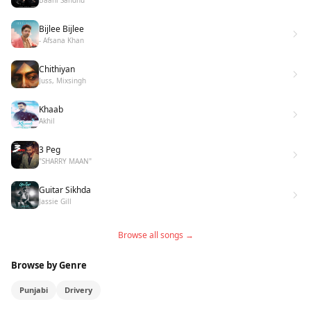
Bijlee Bijlee
- Afsana Khan
Chithiyan
Juss, Mixsingh
Khaab
Akhil
3 Peg
"SHARRY MAAN"
Guitar Sikhda
Jassie Gill
Browse all songs →
Browse by Genre
Punjabi
Drivery