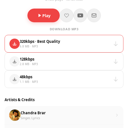
Play
DOWNLOAD MP3
320kbps · Best Quality
6.8 MB · MP3
128kbps
2.8 MB · MP3
48kbps
1.1 MB · MP3
Artists & Credits
Chandra Brar
Singer, Lyrics