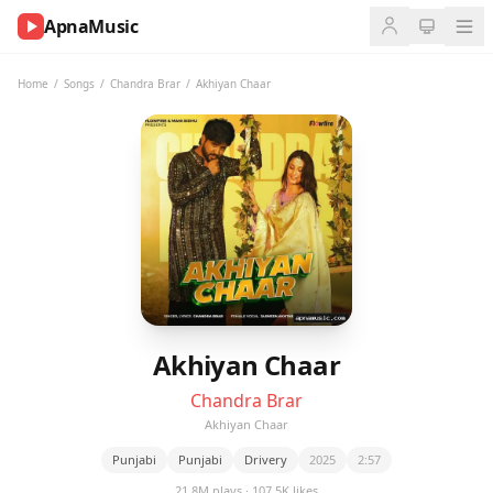
ApnaMusic
NOW
PLAYING
Home
/
Songs
/
Chandra Brar
/
Akhiyan Chaar
0:00
0:00
UP
NEXT
Akhiyan Chaar
Chandra Brar
Akhiyan Chaar
Punjabi
Punjabi
Drivery
2025
2:57
21.8M plays · 107.5K likes