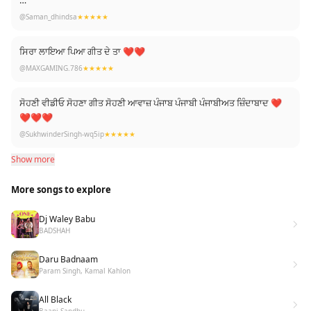
Waah kamaal compose ❤
@Saman_dhindsa
★★★★★
Waah kamaal awaaz
Waah kamaal lyrics
ਸਿਰਾ ਲਾਇਆ ਪਿਆ ਗੀਤ ਦੇ ਤਾ ❤❤
@MAXGAMING.786
★★★★★
My inspiration—Chamkaur Singh kaura(Chandra Brar)
ਸੋਹਣੀ ਵੀਡੀਓ ਸੋਹਣਾ ਗੀਤ ਸੋਹਣੀ ਆਵਾਜ਼ ਪੰਜਾਬ ਪੰਜਾਬੀ ਪੰਜਾਬੀਅਤ ਜ਼ਿੰਦਾਬਾਦ ❤
❤❤❤
@SukhwinderSingh-wq5ip
★★★★★
Show more
More songs to explore
Dj Waley Babu
BADSHAH
Daru Badnaam
Param Singh, Kamal Kahlon
All Black
Baani Sandhu