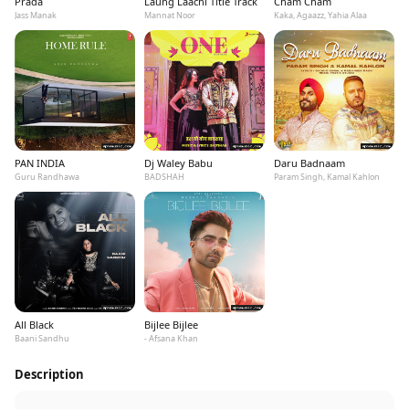
Prada
Laung Laachi Title Track
Cham Cham
Jass Manak
Mannat Noor
Kaka, Agaazz, Yahia Alaa
PAN INDIA
Dj Waley Babu
Daru Badnaam
Guru Randhawa
BADSHAH
Param Singh, Kamal Kahlon
All Black
Bijlee Bijlee
Baani Sandhu
- Afsana Khan
Description