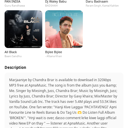
PAN INDIA
Dj Waley Babu
Daru Badnaam
Guru Randhawa
BADSHAH
Param Singh, Kamal Kahlon
All Black
Bijlee Bijlee
Baani Sandhu
- Afsana Khan
Description
Marjaaniye by Chandra Brar is available to download in 320kbps
MP3 free at ApnaMusic. The song is from the album Juss you &amp;
Me. Singer by Mixsingh, Juss, Chandra Brar; Music by Mixsingh, Juss;
Lyrics by Juss, Chandra Brar; Director by Gavy khaira; Mix/Master by
Vanilla Sound Lab Inc. The track has over 5.4M plays and 53.5K likes
on YouTube. One fan wrote: "Hanji Kive Laggya 'PACHTAVENGI' Apni
Favourite Line te Reels Banao & Do Tag Us 🫶 Do Listen Full Album
'BROKEN'". "Hnji wait is over, dasso comment krke kiwe laggi official
video New EP on thay ‍" — listener at ApnaMusic. Another user