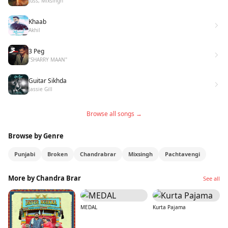
Juss, Mixsingh
Khaab
Akhil
3 Peg
"SHARRY MAAN"
Guitar Sikhda
Jassie Gill
Browse all songs →
Browse by Genre
Punjabi
Broken
Chandrabrar
Mixsingh
Pachtavengi
More by Chandra Brar
See all
MEDAL
Kurta Pajama