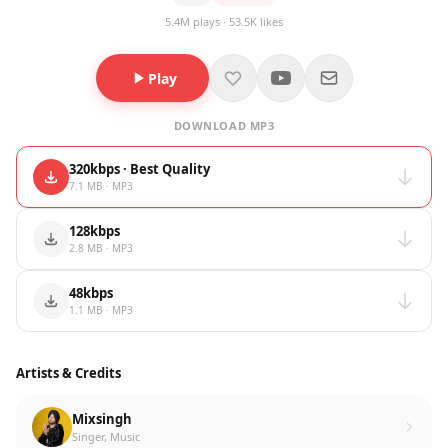
5.4M plays · 53.5K likes
Play
DOWNLOAD MP3
320kbps · Best Quality
7.1 MB · MP3
128kbps
2.8 MB · MP3
48kbps
1.1 MB · MP3
Artists & Credits
Mixsingh
Singer, Music