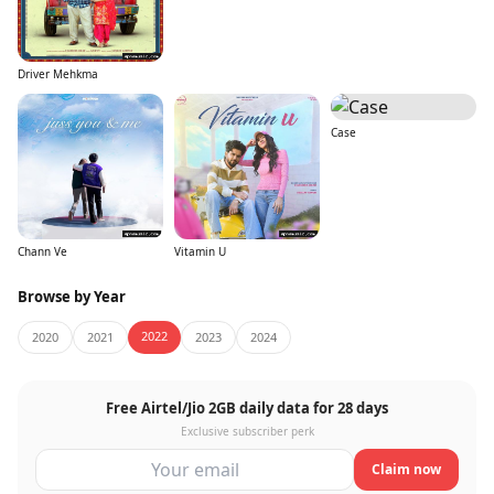
Driver Mehkma
Case
Chann Ve
Vitamin U
Browse by Year
2022
2020
2021
2023
2024
Free Airtel/Jio 2GB daily data for 28 days
Exclusive subscriber perk
Claim now