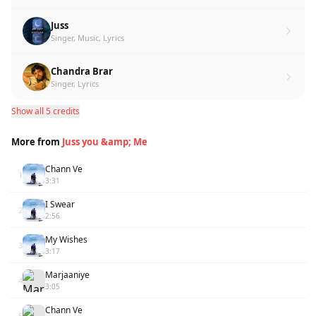
Juss
Singer, Music, Lyrics
Chandra Brar
Singer, Lyrics
Show all 5 credits
More from
Juss you &amp; Me
Chann Ve
1
3:31
I Swear
2
2:56
My Wishes
3
3:17
Marjaaniye
4
3:05
Chann Ve
5