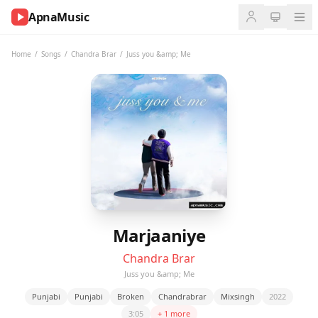
ApnaMusic
NOW
PLAYING
Home
/
Songs
/
Chandra Brar
/
Juss you &amp; Me
0:00
0:00
UP
NEXT
Marjaaniye
Chandra Brar
Juss you &amp; Me
Punjabi
Punjabi
Broken
Chandrabrar
Mixsingh
2022
3:05
+ 1 more