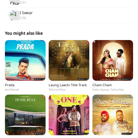
3:31
I Swear
6
2:56
You might also like
Prada
Laung Laachi Title Track
Cham Cham
Jass Manak
Mannat Noor
Kaka, Agaazz, Yahia Alaa