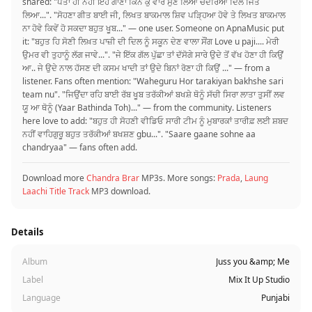
shared: "ਪਤਾ ਹੀ ਨਹੀਂ ਇਹ ਗਾਣਾ ਕਿੰਨੇ ਕੁ ਵਾਰ ਸੁਣ ਲਿਆ ਚੰਦਰਿਆ ਦਿਲ ਜਿੱਤ
ਲਿਆ...". "ਸੋਹਣਾ ਗੀਤ ਬਾਈ ਜੀ, ਲਿਖਤ ਬਾਕਮਾਲ ਸ਼ਿਵ ਪੜ੍ਹਿਆ ਹੋਵੇ ਤੇ ਲਿਖਤ ਬਾਕਮਾਲ
ਨਾ ਹੋਵੇ ਕਿਵੇਂ ਹੋ ਸਕਦਾ ਬਹੁਤ ਖੂਬ..." — one user. Someone on ApnaMusic put
it: "ਬਹੁਤ ਹਿ ਸੋਣੀ ਲਿਖ਼ਤ ਪਾਜ਼ੀ ਦੀ ਦਿਲ ਨੂੰ ਸਕੂਨ ਦੇਣ ਵਾਲਾ ਸੌਂਗ Love u paji.... ਮੇਰੀ
ਉਮਰ ਵੀ ਤੁਹਾਨੂੰ ਲੱਗ ਜਾਵੇ...". "ਜੇ ਇੱਕ ਗੱਲ ਪੁੱਛਾ ਤਾਂ ਦੱਸੋਗੇ ਸਾਰੇ ਉਦੇ ਤੋਂ ਵੱਖ ਹੋਣਾ ਹੀ ਕਿਉਂ
ਆ.. ਜੇ ਉਦੇ ਨਾਲ ਹੱਸਣ ਦੀ ਕਸਮ ਖਾਦੀ ਤਾਂ ਉਦੇ ਬਿਨਾਂ ਰੋਣਾ ਹੀ ਕਿਉਂ ..." — from a
listener. Fans often mention: "Waheguru Hor tarakiyan bakhshe sari
team nu". "ਜਿਉਂਦਾ ਰਹਿ ਬਾਈ ਰੱਬ ਖੂਬ ਤਰੱਕੀਆਂ ਬਖਸ਼ੇ ਥੋਨੂੰ ਸੱਚੀ ਸਿਰਾ ਲਾਤਾ ਤੁਸੀਂ ਲਵ
ਯੂ ਆ ਥੋਨੂੰ (Yaar Bathinda Toh)..." — from the community. Listeners
here love to add: "ਬਹੁਤ ਹੀ ਸੋਹਣੀ ਵੀਡਿਓ ਸਾਰੀ ਟੀਮ ਨੂੰ ਮੁਬਾਰਕਾਂ ਤਾਰੀਫ਼ ਲਈ ਸ਼ਬਦ
ਨਹੀਂ ਵਾਹਿਗੁਰੂ ਬਹੁਤ ਤਰੱਕੀਆਂ ਬਖਸ਼ਣ gbu...". "Saare gaane sohne aa
chandryaa" — fans often add.
Download more
Chandra Brar
MP3s. More songs:
Prada
,
Laung
Laachi Title Track
MP3 download.
Details
Album
Juss you &amp; Me
Label
Mix It Up Studio
Language
Punjabi