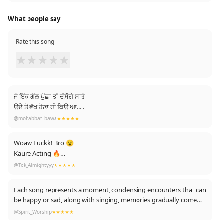
What people say
Rate this song
★
★
★
★
★
ਜੇ ਇੱਕ ਗੱਲ ਪੁੱਛਾ ਤਾਂ ਦੱਸੋਗੇ ਸਾਰੇ
ਉਦੇ ਤੋਂ ਵੱਖ ਹੋਣਾ ਹੀ ਕਿਉਂ ਆ..
ਜੇ ਉਦੇ ਨਾਲ ਹੱਸਣ ਦੀ ਕਸਮ ਖਾਦੀ
@mohabbat_bawa
★★★★★
ਤਾਂ ਉਦੇ ਬਿਨਾਂ ਰੋਣਾ ਹੀ ਕਿਉਂ ਆ..
ਕਿੰਨੀਆਂ ਦੁਆਵਾਂ ਮੰਗੀਆ ਸੀ ਉਨੂੰ ਪਾਉਣ ਲਈ
Woaw Fuckk! Bro 😮
ਫਿਰ ਉਨੂੰ ਗਵਾਉਣਾ ਹੀ ਕਿਉਂ ਆ..
Kaure Acting 🔥
ਉਹ ਪਿਆਰ ਮੁਹੱਬਤ ਦਾ ਖੂਬਸੂਰਤ ਤੋਹਫਾ ਏ ਇੱਕ
Poora swaad aa gyaa Baabe
@Tek_Almightyyy
★★★★★
ਉਹ ਅੱਜ ਏ,ਉਸਨੂੰ ਭੁੱਲ ਜਾਉਗੇ,ਕੋਈ ਕੱਲ੍ਹ ਨੀ ਆ..!
poora ,jihnu kehnde hunde a na
Paisa Vsool ; ehi kahunga proud of you bro n gudd lakk for
"ਪਿਆਰ ਪਿਆਰ ਤਾਂ ਸਾਰੇ ਕਰਦੇ"
Each song represents a moment, condensing encounters that can
coming projects ..awways on wait😘
ਪਰ ਪਿਆਰ ਦਾ ਕਿਸੇ ਨੂੰ ਵਲ ਨਹੀ ਆ..!
be happy or sad, along with singing, memories gradually come
"ਲੜ ਪਏ ਤਾਂ ਮਿਲ ਵੀ ਜਾਉਗੇ"
back.
@Spirit_Worship
★★★★★