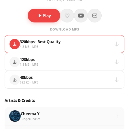
Play
DOWNLOAD MP3
320kbps · Best Quality
4.3 MB · MP3
128kbps
1.8 MB · MP3
48kbps
692 KB · MP3
Artists & Credits
Cheema Y
Singer, Lyrics