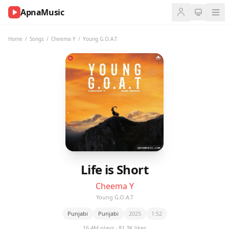
ApnaMusic
NOW
PLAYING
Home
/
Songs
/
Cheema Y
/
Young G.O.A.T
0:00
0:00
UP
NEXT
Life is Short
Cheema Y
Young G.O.A.T
Punjabi
Punjabi
2025
1:52
16.4M plays · 81.3K likes