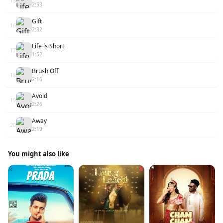
15
2:53
Gift
16
2:32
Life is Short
17
1:52
Brush Off
18
2:16
Avoid
19
2:26
Away
20
2:19
You might also like