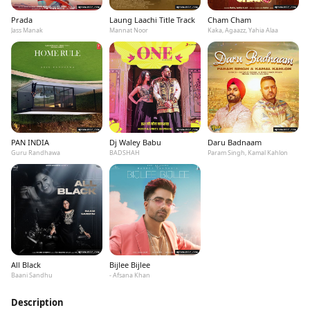
Prada
Laung Laachi Title Track
Cham Cham
Jass Manak
Mannat Noor
Kaka, Agaazz, Yahia Alaa
PAN INDIA
Dj Waley Babu
Daru Badnaam
Guru Randhawa
BADSHAH
Param Singh, Kamal Kahlon
All Black
Bijlee Bijlee
Baani Sandhu
- Afsana Khan
Description