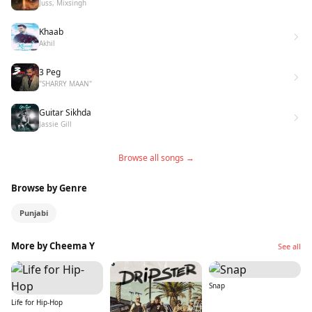
Juss, Mixsingh
Khaab
Akhil
3 Peg
"SHARRY MAAN"
Guitar Sikhda
Jassie Gill
Browse all songs →
Browse by Genre
Punjabi
More by Cheema Y
See all
Snap
Life for Hip-Hop