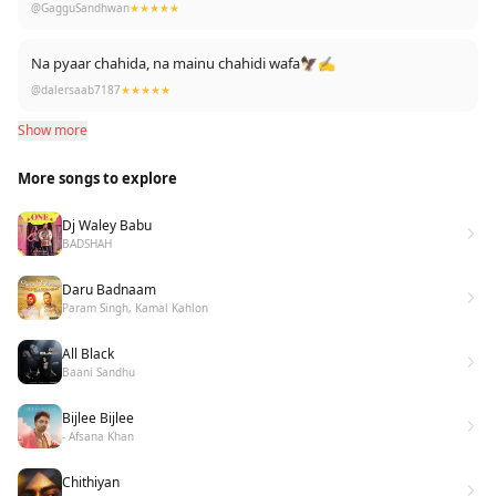
@GagguSandhwan
★★★★★
Na pyaar chahida, na mainu chahidi wafa🦅✍️
@dalersaab7187
★★★★★
Show more
More songs to explore
Dj Waley Babu
BADSHAH
Daru Badnaam
Param Singh, Kamal Kahlon
All Black
Baani Sandhu
Bijlee Bijlee
- Afsana Khan
Chithiyan