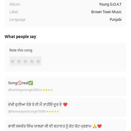
Album
Young G.O.A.T
Label
Brown Town Music
Language
Punjabi
What people say
Rate this song
★
★
★
★
★
Song🚫real✅
@harbhajansingh2863
★★★★★
ਦੇਖੀ ਦੁਨੀਆ ਨੇੜੇ ਤੋ ਨੀ ਮੈਂ ਤਾਹੀਓ ਦੂਰ ਏ ❤
@Harmanpreetsingh75085
★★★★★
ਭਾਈ ਜਸਵੰਤ ਸਿੰਘ ਖਾਲੜਾ ਜੀ ਦੀ ਸ਼ਹਾਦਤ ਨੂੰ ਕੋਟ ਕੋਟ ਪ੍ਰਣਾਮ 🙏❤️