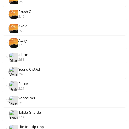
2:53
Brush Off
7
2:16
Avoid
8
2:26
Away
9
2:19
Alarm
10
2:53
Young G.O.A.T
11
3:45
Police
12
2:21
Vancouver
13
2:43
Takde Gharde
14
2:14
Life for Hip-Hop