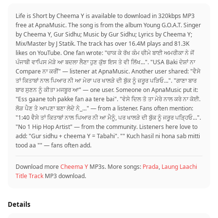
Life is Short by Cheema Y is available to download in 320kbps MP3
free at ApnaMusic. The song is from the album Young G.O.A.T. Singer
by Cheema Y, Gur Sidhu; Music by Gur Sidhu; Lyrics by Cheema Y;
Mix/Master by J Statik. The track has over 16.4M plays and 81.3K
likes on YouTube. One fan wrote: "ਚਾਕ ਕੇ ਰੱਖ ਕੰਮ ਚੀਮੇ ਬਾਈ ਅਮਰੀਕਾ ਨੇ ਜੋਂ
ਪੰਜਾਬੀ ਵਾਪਿਸ ਮੋੜੇ ਆ ਬਦਲਾ ਲੈਣਾ ਹੁਣ ਕੁੱਝ ਇਸ ਤੇ ਵੀ ਲਿੱਖ...". "USA Baki ਦੇਸ਼ਾਂ ਨਾ
Compare ਨਾ ਕਰੀਂ" — listener at ApnaMusic. Another user shared: "ਵੈਸੇ
ਤਾਂ ਕਿਤਾਬਾਂ ਨਾਲ ਪਿਆਰ ਨੀ ਆ ਮੇਰਾ ਪਰ ਖਾਲੜੇ ਦੀ ਬੁੱਕ ਨੂੰ ਜ਼ਰੂਰ ਪੜਿਓ...". "ਗਾਣਾ ਬਾਰ
ਬਾਰ ਸੁਣਨ ਨੂੰ ਕੀਤਾ ਮਜਬੂਰ ਆ" — one user. Someone on ApnaMusic put it:
"Ess gaane toh pakke fan aa tere bai". "ਵੇਸੇ ਦਿਲ ਤੋ ਤਾ ਮੇਰੇ ਨਾਲ ਕਰੇ ਨਾ ਕੋਈ.
ਲੋੜ ਪੈਣ ਤੇ ਆਪਣਾ ਬਣਾ ਲੇਦੇ ਨੇ_..." — from a listener. Fans often mention:
"1:40 ਵੈਸੇ ਤਾਂ ਕਿਤਾਬਾਂ ਨਾਲ ਪਿਆਰ ਨੀ ਆ ਮੈਨੂੰ, ਪਰ ਖਾਲੜੇ ਦੀ ਬੁੱਕ ਨੂੰ ਜਰੂਰ ਪੜ੍ਹਿਓ...".
"No 1 Hip Hop Artist" — from the community. Listeners here love to
add: "Gur sidhu + cheema Y = Tabahi". "" Kuch hasil ni hona sab mitti
tood aa "" — fans often add.
Download more
Cheema Y
MP3s. More songs:
Prada
,
Laung Laachi
Title Track
MP3 download.
Details