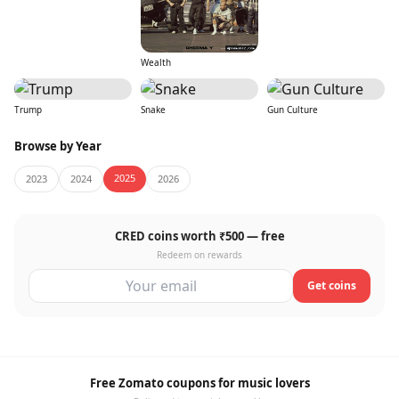
Wealth
Trump
Snake
Gun Culture
Browse by Year
2025
2023
2024
2026
CRED coins worth ₹500 — free
Redeem on rewards
Get coins
Free Zomato coupons for music lovers