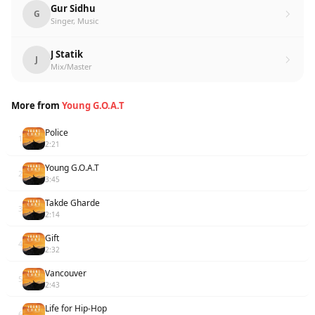
Gur Sidhu
G
Singer, Music
J Statik
J
Mix/Master
More from
Young G.O.A.T
Police
1
2:21
Young G.O.A.T
2
3:45
Takde Gharde
3
2:14
Gift
4
2:32
Vancouver
5
2:43
Life for Hip-Hop
6