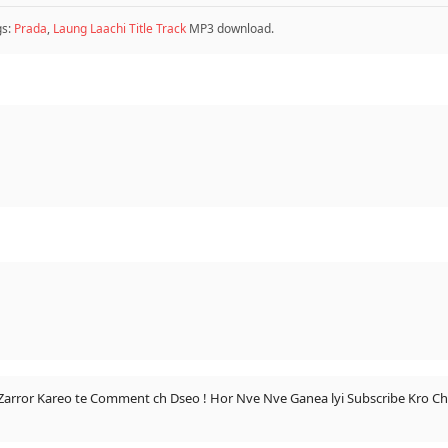
gs:
Prada
,
Laung Laachi Title Track
MP3 download.
 Zarror Kareo te Comment ch Dseo ! Hor Nve Nve Ganea lyi Subscribe Kro C