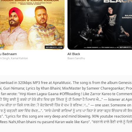
u Badnaam
All Black
m Singh, Kamal Kahlon
Baani Sandhu
download in 320kbps MP3 free at ApnaMusic. The song is from the album Genesis. 
ini, Guri Nimana; Lyrics by Khan Bhaini; Mix/Master by Sameer Charegoankar; P
 fan wrote: "Hnji Kiven Lagea Gaana #OffRoading ! Like Zarror Kareo te Commen
ੰਨੀ ਸਿੱਧੂ ਬਾਈ ਨੂੰ ਕਰਦੇ ਹਾਂ ਤੇਰੇ ਗੀਤ ਵਿਚ ਕੁਝ ਸਿੱਖਣ ਨੂੰ ਹੀ ਮਿਲਦਾ ਹੈ ਪਿਆਰ ਐ..." — listener at
ੂੰ ਬਦਨਾਮ ਕੀਤਾ ਨਾ ਕਿਸੇ ਨਾਲ ਕੋੲੀ ਕੋਟਰੋਵਾਸੀ ਹਿੱਕ ਦੇ ਦਮ ਤੇ ਬਣਿਅਾ..." — one user. Someone 
ਵੀਰ ਨੂੰ ਚੜ੍ਹਦੀ ਕਲਾ ਵਿੱਚ ਰੱਖਣ...". "ਸਾਰੇ ਪੰਜਾਬੀ ਗਾਣਿਆਂ ਨੂੰ ਮਾਤ ਪਾ ਰਿਹਾ ਏ ਗਾਣਾ ਬਹੁਤ ਇੰਤਜ਼ਾਰ ਸ
cs". "Lyrics for this song are very deep and mind blowing. 90% youtube reactioni
Rees Nahi,Khan bhaini nu pasand Karan wale like Karo". "ਬਰਨਾਲੇ ਵਾਲੇ ਭੈਣੀ ਵਾਲੇ ਨੂੰ ਦਿਲੋ