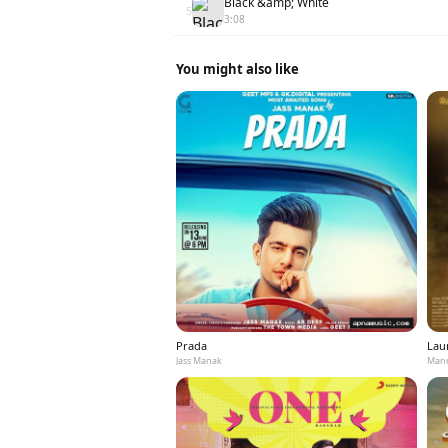
Black &amp; White
5
3:08
You might also like
Prada
Laun
Jass Manak
Mann