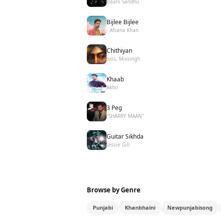
Baani Sandhu
Bijlee Bijlee
- Afsana Khan
Chithiyan
Juss, Mixsingh
Khaab
Akhil
3 Peg
"SHARRY MAAN"
Guitar Sikhda
Jassie Gill
Browse by Genre
Punjabi
Khanbhaini
Newpunjabisong