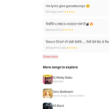
His lyrics give goosebumps 😊
@Village_lover1
★★★★★
ਵਿਡੀਓ+LYRICS+VOICE=ਤਬਾਹੀ💣🔥
@JashanGill22
★★★★★
ਕਿਸਮਤ ਮਿੱਤਰਾਂ ਦੀ ਚੰਗੀ ਗੋਰੀਏ..... ਜਿਵੇੰ ਕੋਲੇ ਬੈਠ ਕੇ
@DeepPrince-p6u
★★★★★
Show more
More songs to explore
Dj Waley Babu
BADSHAH
Daru Badnaam
Param Singh, Kamal Kahlon
All Black