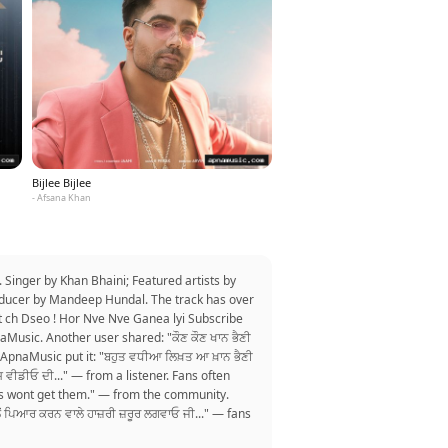
Bijlee Bijlee
- Afsana Khan
Singer by Khan Bhaini; Featured artists by
roducer by Mandeep Hundal. The track has over
t ch Dseo ! Hor Nve Nve Ganea lyi Subscribe
 ApnaMusic. Another user shared: "ਕੌਣ ਕੌਣ ਖਾਨ ਭੈਣੀ
on ApnaMusic put it: "ਬਹੁਤ ਵਧੀਆ ਲਿਖ਼ਤ ਆ ਖ਼ਾਨ ਭੈਣੀ
ੀ ਇਸ ਵੀਡੀਓ ਦੀ..." — from a listener. Fans often
sts wont get them." — from the community.
ਂ ਪਿਆਰ ਕਰਨ ਵਾਲੇ ਹਾਜ਼ਰੀ ਜ਼ਰੂਰ ਲਗਵਾਓ ਜੀ..." — fans