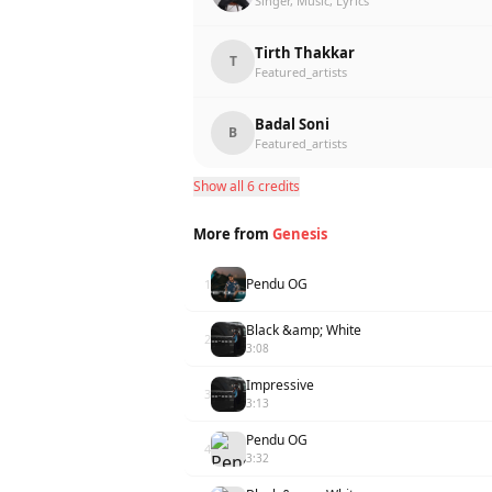
Singer, Music, Lyrics
Tirth Thakkar
T
Featured_artists
Badal Soni
B
Featured_artists
Show all 6 credits
More from
Genesis
Pendu OG
1
Black &amp; White
2
3:08
Impressive
3
3:13
Pendu OG
4
3:32