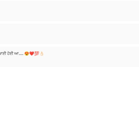
 ਲਿਖਾਈ ਹੋਈ ਆ..... 😍❤️💯👌🏻