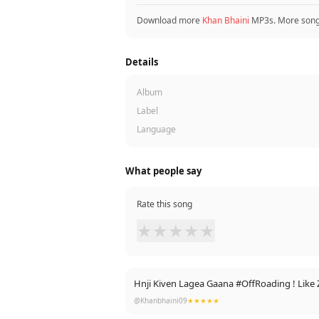
Download more
Khan Bhaini
MP3s. More son
Details
Album
Label
Language
What people say
Rate this song
★
★
★
★
★
Hnji Kiven Lagea Gaana #OffRoading ! Like
@Khanbhaini09
★★★★★