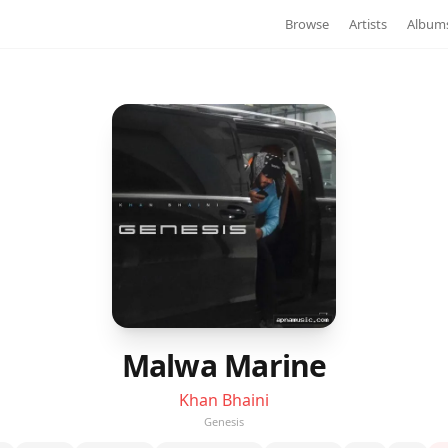
Browse
Artists
Album
Malwa Marine
Khan Bhaini
Genesis