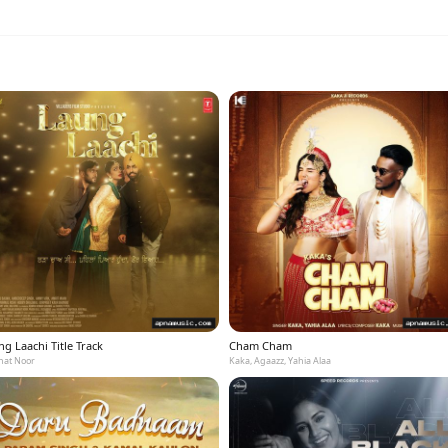
g Laachi Title Track
Cham Cham
at Noor
Kaka, Agaazz, Yahia Alaa