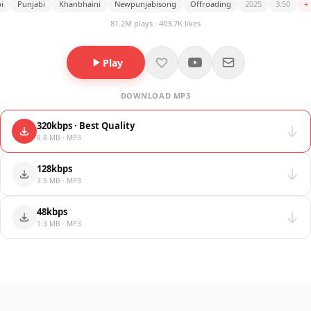
i
Punjabi
Khanbhaini
Newpunjabisong
Offroading
2025
3:50
+
81.2M plays · 403.7K likes
Play
DOWNLOAD MP3
320kbps · Best Quality
8.8 MB · MP3
128kbps
3.5 MB · MP3
48kbps
1.3 MB · MP3