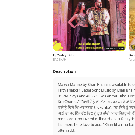
Dj Waley Babu
Dar
BADSHAH
Para
Description
Malwa Marine by Khan Bhaini is available to 
Tirth Thakkar, Badal Soni; Music by Khan Bha
81.2M plays and 403.7K likes on YouTube. One
Kro Chann...". "ਬਾਈ ਤੈਨੂੰ ਵੀ ਐਨੀ ਸਪੋਰਟ ਕਰਦੇ ਹਾਂ ਜਿ
ਵਾਲੇ ਨੂੰ ਦਿਲੋਂ ਪਿਆਰ ਕਰਦਾ thoko like". "ਨਾ ਕਿਸੇ ਨ
ਆਲ਼ੇ ਦੀ ਹਰ ਇੱਕ ਗੱਲ ਦਿਲ ਨੂੰ ਛੂਹ ਜਾਂਦੀ ਆ ਵਾਹਿਗੁਰੂ ਜੀ 
mention: "Don't Need Billboard Chart for Lyri
Listeners here love to add: "Khan bhaini di koi 
often add.