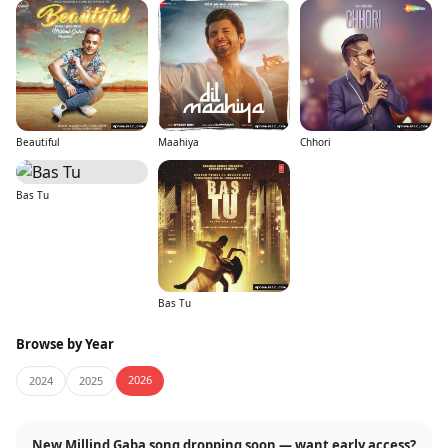
Beautiful
Maahiya
Chhori
Bas Tu
Bas Tu
Browse by Year
2026
2024
2025
New Millind Gaba song dropping soon — want early access?