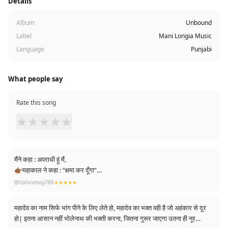
Details
Album
Unbound
Label
Mani Longia Music
Language
Punjabi
What people say
Rate this song
★
★
★
★
★
मैंने कहा : अपराधी हूं मैं,
👉🏾महाकाल ने कहा : “क्षमा कर दूँगा”
👤मैंने कहा : परेशान हूँ मैं,
@italoneboy788
★★★★★
👉🏾महाकाल ने कहा : “संभाल लूँगा”
👤मैने कहा : अकेला हूँ मैं
महादेव का नाम सिर्फ भांग पीने के लिए लेते हो, महादेव का भक्त वही है जो अहंकार से दूर
👉🏾महाकाल ने कहा : ‘साथ हूँ मैं”
हो| इतना आसान नहीं भोलेनाथ की भक्ती करना, जितना गुरूर जाएगा उतना ही नूर
👤और मैंने कहा :