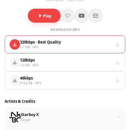
Play
DOWNLOAD MP3
320kbps · Best Quality
5.7 MB · MP3
128kbps
2.3 MB · MP3
48kbps
913.6 KB · MP3
Artists & Credits
Starboy X
Singer