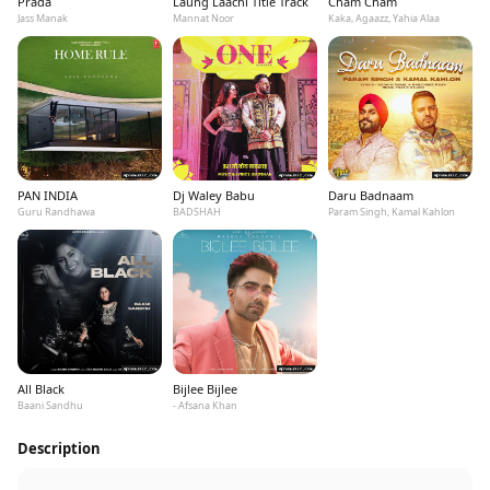
Prada
Laung Laachi Title Track
Cham Cham
Jass Manak
Mannat Noor
Kaka, Agaazz, Yahia Alaa
PAN INDIA
Dj Waley Babu
Daru Badnaam
Guru Randhawa
BADSHAH
Param Singh, Kamal Kahlon
All Black
Bijlee Bijlee
Baani Sandhu
- Afsana Khan
Description