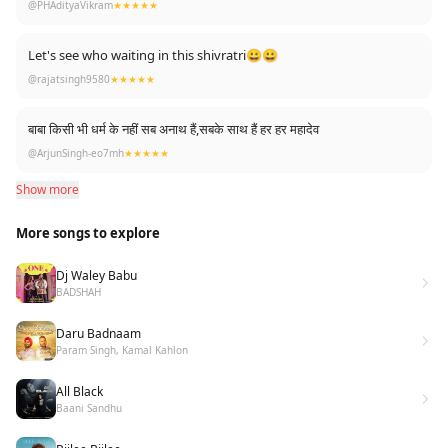
आएगा|
@PHAdityaVikram
★★★★★
“आज बहुत उदास हूँ मैं”
👉🏾महाकाल ने कहा :
“नजर उठा के तो देख,
Let's see who waiting in this shivratri😀😀
तेरे आस पास हूँ मैं…!” 💐 Jay Mahakal 💐🙏🏻
@rajatsingh9580
★★★★★
बाबा किसी भी धर्म के नहीं सब अनाथ हैं,सबके साथ हैं हर हर महादेव
@ArjunSingh-eo7mh
★★★★★
Show more
More songs to explore
Dj Waley Babu
BADSHAH
Daru Badnaam
Param Singh, Kamal Kahlon
All Black
Baani Sandhu