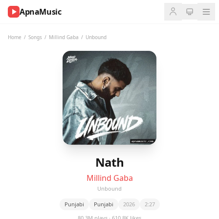
ApnaMusic
NOW
PLAYING
Home
/
Songs
/
Millind Gaba
/
Unbound
0:00
0:00
UP
NEXT
Nath
Millind Gaba
Unbound
Punjabi
Punjabi
2026
2:27
80.3M plays · 610.8K likes