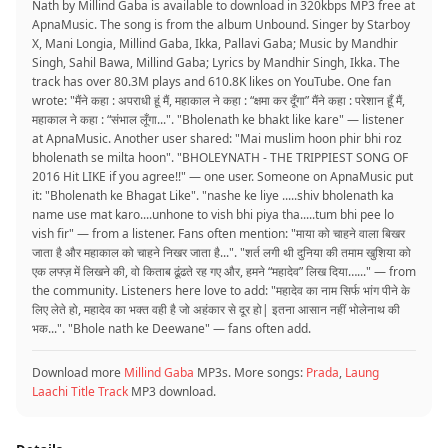
Nath by Millind Gaba is available to download in 320kbps MP3 free at
ApnaMusic. The song is from the album Unbound. Singer by Starboy
X, Mani Longia, Millind Gaba, Ikka, Pallavi Gaba; Music by Mandhir
Singh, Sahil Bawa, Millind Gaba; Lyrics by Mandhir Singh, Ikka. The
track has over 80.3M plays and 610.8K likes on YouTube. One fan
wrote: "मैंने कहा : अपराधी हूं मैं, महाकाल ने कहा : “क्षमा कर दूँगा” मैंने कहा : परेशान हूँ मैं,
महाकाल ने कहा : “संभाल लूँगा...". "Bholenath ke bhakt like kare" — listener
at ApnaMusic. Another user shared: "Mai muslim hoon phir bhi roz
bholenath se milta hoon". "BHOLEYNATH - THE TRIPPIEST SONG OF
2016 Hit LIKE if you agree!!" — one user. Someone on ApnaMusic put
it: "Bholenath ke Bhagat Like". "nashe ke liye .....shiv bholenath ka
name use mat karo....unhone to vish bhi piya tha.....tum bhi pee lo
vish fir" — from a listener. Fans often mention: "माया को चाहने वाला बिखर
जाता है और महाकाल को चाहने निखर जाता है...". "शर्त लगी थी दुनिया की तमाम खुशिया को
एक लफ्ज़ में लिखने की, वो किताब ढूंढते रह गए और, हमने “महादेव” लिख दिया…..." — from
the community. Listeners here love to add: "महादेव का नाम सिर्फ भांग पीने के
लिए लेते हो, महादेव का भक्त वही है जो अहंकार से दूर हो| इतना आसान नहीं भोलेनाथ की
भक...". "Bhole nath ke Deewane" — fans often add.
Download more
Millind Gaba
MP3s. More songs:
Prada
,
Laung
Laachi Title Track
MP3 download.