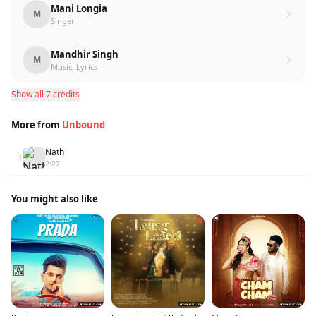
Mani Longia
M
Singer
Mandhir Singh
M
Music, Lyrics
Show all 7 credits
More from
Unbound
Nath
1
2:27
You might also like