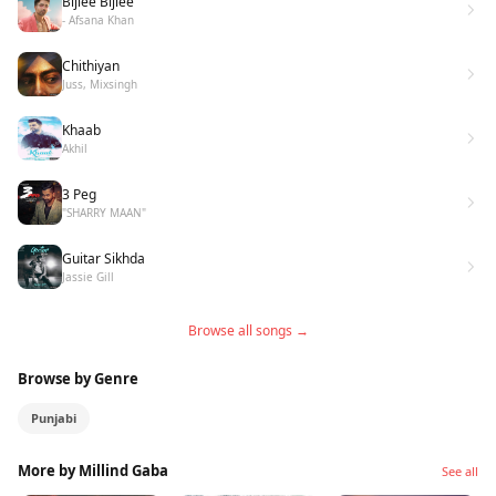
Bijlee Bijlee
- Afsana Khan
Chithiyan
Juss, Mixsingh
Khaab
Akhil
3 Peg
"SHARRY MAAN"
Guitar Sikhda
Jassie Gill
Browse all songs →
Browse by Genre
Punjabi
More by Millind Gaba
See all